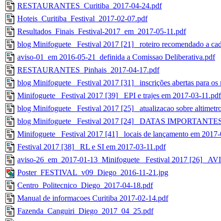
RESTAURANTES_Curitiba_2017-04-24.pdf
Hoteis_Curitiba_Festival_2017-02-07.pdf
Resultados_Finais_Festival-2017_em_2017-05-11.pdf
blog Minifoguete_ Festival 2017 [21]_ roteiro recomendado a ca
aviso-01_em 2016-05-21_definida a Comissao Deliberativa.pdf
RESTAURANTES_Pinhais_2017-04-17.pdf
blog Minifoguete_ Festival 2017 [31]_ inscrições abertas para os
Minifoguete_ Festival 2017 [39]_ EPI e trajes em 2017-03-11.pdf
blog Minifoguete_ Festival 2017 [25]_ atualizacao sobre altimet
blog Minifoguete_ Festival 2017 [24]_ DATAS IMPORTANTES
Minifoguete_ Festival 2017 [41]_ locais de lançamento em 2017
Festival 2017 [38]_ RL e SI em 2017-03-11.pdf
aviso-26_em_2017-01-13_Minifoguete_ Festival 2017 [26]
Poster_FESTIVAL_v09_Diego_2016-11-21.jpg
Centro_Politecnico_Diego_2017-04-18.pdf
Manual de informacoes Curitiba 2017-02-14.pdf
Fazenda_Canguiri_Diego_2017_04_25.pdf