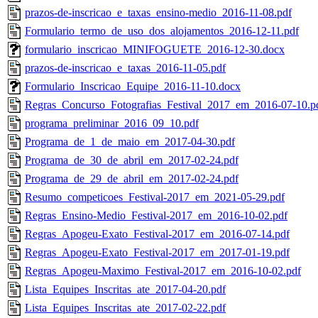
prazos-de-inscricao_e_taxas_ensino-medio_2016-11-08.pdf
Formulario_termo_de_uso_dos_alojamentos_2016-12-11.pdf
formulario_inscricao_MINIFOGUETE_2016-12-30.docx
prazos-de-inscricao_e_taxas_2016-11-05.pdf
Formulario_Inscricao_Equipe_2016-11-10.docx
Regras_Concurso_Fotografias_Festival_2017_em_2016-07-10.p
programa_preliminar_2016_09_10.pdf
Programa_de_1_de_maio_em_2017-04-30.pdf
Programa_de_30_de_abril_em_2017-02-24.pdf
Programa_de_29_de_abril_em_2017-02-24.pdf
Resumo_competicoes_Festival-2017_em_2021-05-29.pdf
Regras_Ensino-Medio_Festival-2017_em_2016-10-02.pdf
Regras_Apogeu-Exato_Festival-2017_em_2016-07-14.pdf
Regras_Apogeu-Exato_Festival-2017_em_2017-01-19.pdf
Regras_Apogeu-Maximo_Festival-2017_em_2016-10-02.pdf
Lista_Equipes_Inscritas_ate_2017-04-20.pdf
Lista_Equipes_Inscritas_ate_2017-02-22.pdf