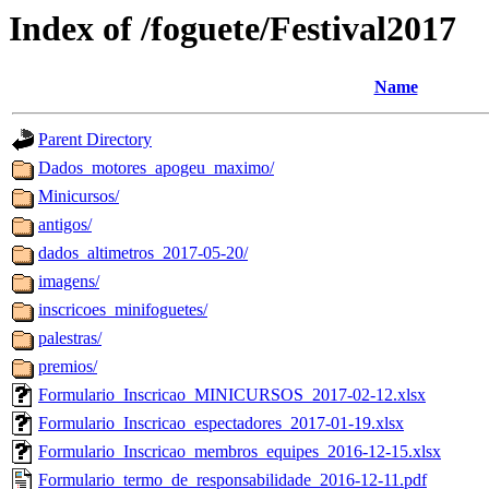
Index of /foguete/Festival2017
Name
Parent Directory
Dados_motores_apogeu_maximo/
Minicursos/
antigos/
dados_altimetros_2017-05-20/
imagens/
inscricoes_minifoguetes/
palestras/
premios/
Formulario_Inscricao_MINICURSOS_2017-02-12.xlsx
Formulario_Inscricao_espectadores_2017-01-19.xlsx
Formulario_Inscricao_membros_equipes_2016-12-15.xlsx
Formulario_termo_de_responsabilidade_2016-12-11.pdf