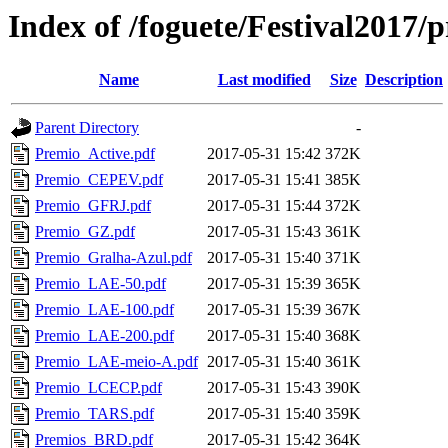
Index of /foguete/Festival2017/
Name
Last modified
Size
Description
Parent Directory
-
Premio_Active.pdf
2017-05-31 15:42
372K
Premio_CEPEV.pdf
2017-05-31 15:41
385K
Premio_GFRJ.pdf
2017-05-31 15:44
372K
Premio_GZ.pdf
2017-05-31 15:43
361K
Premio_Gralha-Azul.pdf
2017-05-31 15:40
371K
Premio_LAE-50.pdf
2017-05-31 15:39
365K
Premio_LAE-100.pdf
2017-05-31 15:39
367K
Premio_LAE-200.pdf
2017-05-31 15:40
368K
Premio_LAE-meio-A.pdf
2017-05-31 15:40
361K
Premio_LCECP.pdf
2017-05-31 15:43
390K
Premio_TARS.pdf
2017-05-31 15:40
359K
Premios_BRD.pdf
2017-05-31 15:42
364K