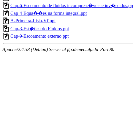
Cap-6-Escoamento de fluidos incompress�veis e inv�scidos.pp
Cap-4-Equa��es na forma integral.ppt
A-Primeira-Lista-Vf.ppt
Cap-3-Est�tica do Fluidos.ppt
Cap-9-Escoamento externo.ppt
Apache/2.4.38 (Debian) Server at ftp.demec.ufpr.br Port 80