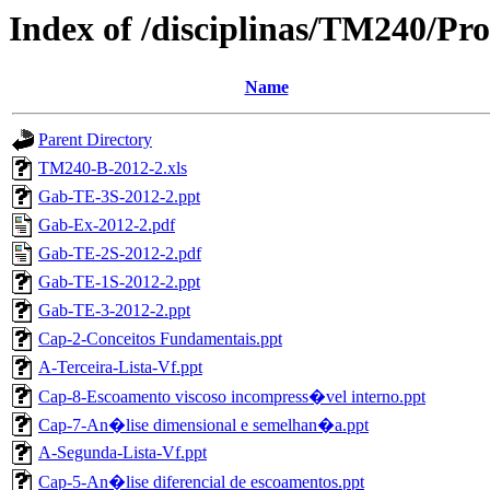
Index of /disciplinas/TM240/P
Name
Parent Directory
TM240-B-2012-2.xls
Gab-TE-3S-2012-2.ppt
Gab-Ex-2012-2.pdf
Gab-TE-2S-2012-2.pdf
Gab-TE-1S-2012-2.ppt
Gab-TE-3-2012-2.ppt
Cap-2-Conceitos Fundamentais.ppt
A-Terceira-Lista-Vf.ppt
Cap-8-Escoamento viscoso incompress�vel interno.ppt
Cap-7-An�lise dimensional e semelhan�a.ppt
A-Segunda-Lista-Vf.ppt
Cap-5-An�lise diferencial de escoamentos.ppt