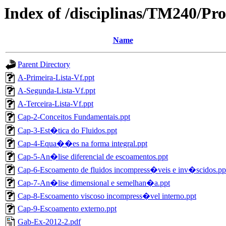
Index of /disciplinas/TM240/P
Name
Parent Directory
A-Primeira-Lista-Vf.ppt
A-Segunda-Lista-Vf.ppt
A-Terceira-Lista-Vf.ppt
Cap-2-Conceitos Fundamentais.ppt
Cap-3-Est�tica do Fluidos.ppt
Cap-4-Equa��es na forma integral.ppt
Cap-5-An�lise diferencial de escoamentos.ppt
Cap-6-Escoamento de fluidos incompress�veis e inv�scidos.pp
Cap-7-An�lise dimensional e semelhan�a.ppt
Cap-8-Escoamento viscoso incompress�vel interno.ppt
Cap-9-Escoamento externo.ppt
Gab-Ex-2012-2.pdf