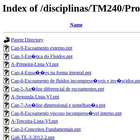
Index of /disciplinas/TM240/P
Name
Parent Directory
Cap-9-Escoamento externo.ppt
Cap-3-Est�tica do Fluidos.ppt
A-Primeira-Lista-Vf.ppt
Cap-4-Equa��es na forma integral.ppt
Cap-6-Escoamento de fluidos incompress�veis e inv�scidos.pp
Cap-5-An�lise diferencial de escoamentos.ppt
A-Segunda-Lista-Vf.ppt
Cap-7-An�lise dimensional e semelhan�a.ppt
Cap-8-Escoamento viscoso incompress�vel interno.ppt
A-Terceira-Lista-Vf.ppt
Cap-2-Conceitos Fundamentais.ppt
Gab-TE-3-2012-2.ppt