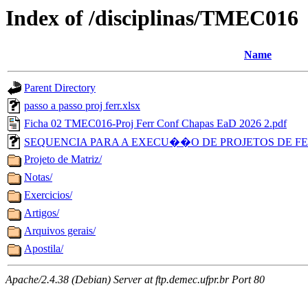
Index of /disciplinas/TMEC016
Name
Parent Directory
passo a passo proj ferr.xlsx
Ficha 02 TMEC016-Proj Ferr Conf Chapas EaD 2026 2.pdf
SEQUENCIA PARA A EXECU��O DE PROJETOS DE F
Projeto de Matriz/
Notas/
Exercicios/
Artigos/
Arquivos gerais/
Apostila/
Apache/2.4.38 (Debian) Server at ftp.demec.ufpr.br Port 80