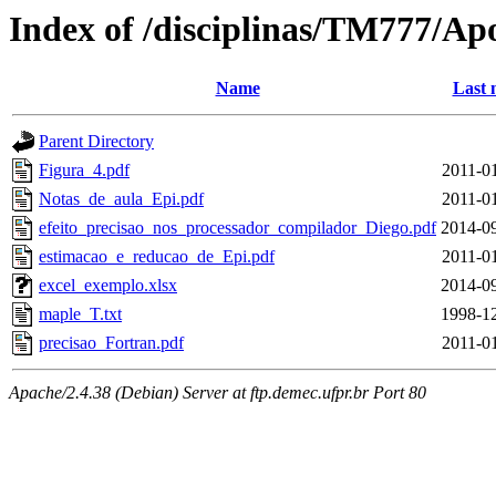
Index of /disciplinas/TM777/Ap
Name
Last 
Parent Directory
Figura_4.pdf
2011-0
Notas_de_aula_Epi.pdf
2011-0
efeito_precisao_nos_processador_compilador_Diego.pdf
2014-09
estimacao_e_reducao_de_Epi.pdf
2011-0
excel_exemplo.xlsx
2014-09
maple_T.txt
1998-12
precisao_Fortran.pdf
2011-0
Apache/2.4.38 (Debian) Server at ftp.demec.ufpr.br Port 80