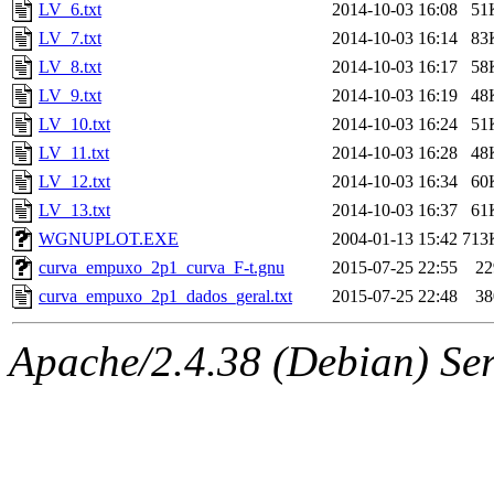
LV_6.txt
2014-10-03 16:08
51
LV_7.txt
2014-10-03 16:14
83
LV_8.txt
2014-10-03 16:17
58
LV_9.txt
2014-10-03 16:19
48
LV_10.txt
2014-10-03 16:24
51
LV_11.txt
2014-10-03 16:28
48
LV_12.txt
2014-10-03 16:34
60
LV_13.txt
2014-10-03 16:37
61
WGNUPLOT.EXE
2004-01-13 15:42
713
curva_empuxo_2p1_curva_F-t.gnu
2015-07-25 22:55
22
curva_empuxo_2p1_dados_geral.txt
2015-07-25 22:48
38
Apache/2.4.38 (Debian) Serv