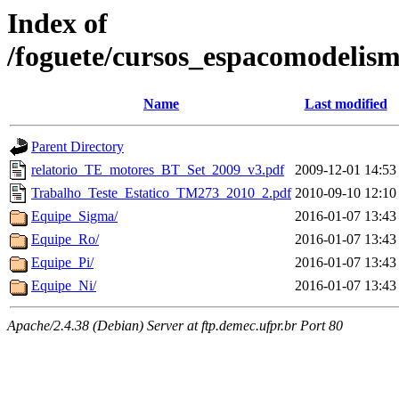
Index of
/foguete/cursos_espacomode
Name
Last modified
Parent Directory
relatorio_TE_motores_BT_Set_2009_v3.pdf
2009-12-01 14:53
Trabalho_Teste_Estatico_TM273_2010_2.pdf
2010-09-10 12:10
Equipe_Sigma/
2016-01-07 13:43
Equipe_Ro/
2016-01-07 13:43
Equipe_Pi/
2016-01-07 13:43
Equipe_Ni/
2016-01-07 13:43
Apache/2.4.38 (Debian) Server at ftp.demec.ufpr.br Port 80