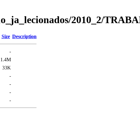
lismo_ja_lecionados/2010_2/
Size
Description
-
1.4M
33K
-
-
-
-