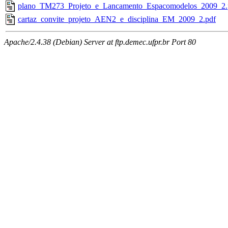
plano_TM273_Projeto_e_Lancamento_Espacomodelos_2009_2.
cartaz_convite_projeto_AEN2_e_disciplina_EM_2009_2.pdf
Apache/2.4.38 (Debian) Server at ftp.demec.ufpr.br Port 80