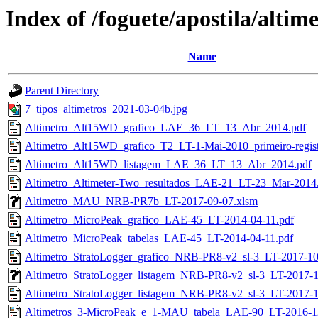
Index of /foguete/apostila/altime
Name
Parent Directory
7_tipos_altimetros_2021-03-04b.jpg
Altimetro_Alt15WD_grafico_LAE_36_LT_13_Abr_2014.pdf
Altimetro_Alt15WD_grafico_T2_LT-1-Mai-2010_primeiro-regis
Altimetro_Alt15WD_listagem_LAE_36_LT_13_Abr_2014.pdf
Altimetro_Altimeter-Two_resultados_LAE-21_LT-23_Mar-2014
Altimetro_MAU_NRB-PR7b_LT-2017-09-07.xlsm
Altimetro_MicroPeak_grafico_LAE-45_LT-2014-04-11.pdf
Altimetro_MicroPeak_tabelas_LAE-45_LT-2014-04-11.pdf
Altimetro_StratoLogger_grafico_NRB-PR8-v2_sl-3_LT-2017-10
Altimetro_StratoLogger_listagem_NRB-PR8-v2_sl-3_LT-2017-1
Altimetro_StratoLogger_listagem_NRB-PR8-v2_sl-3_LT-2017-1
Altimetros_3-MicroPeak_e_1-MAU_tabela_LAE-90_LT-2016-1