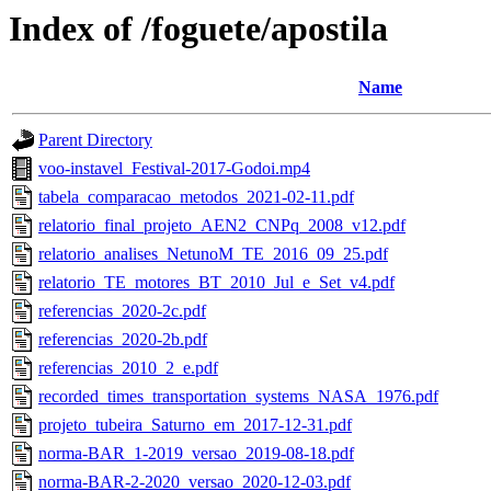
Index of /foguete/apostila
Name
Parent Directory
voo-instavel_Festival-2017-Godoi.mp4
tabela_comparacao_metodos_2021-02-11.pdf
relatorio_final_projeto_AEN2_CNPq_2008_v12.pdf
relatorio_analises_NetunoM_TE_2016_09_25.pdf
relatorio_TE_motores_BT_2010_Jul_e_Set_v4.pdf
referencias_2020-2c.pdf
referencias_2020-2b.pdf
referencias_2010_2_e.pdf
recorded_times_transportation_systems_NASA_1976.pdf
projeto_tubeira_Saturno_em_2017-12-31.pdf
norma-BAR_1-2019_versao_2019-08-18.pdf
norma-BAR-2-2020_versao_2020-12-03.pdf