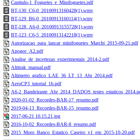
Capitulo-1_Foguetes_e_Minifoguetes.pdf
BT-130_C6-0_20100913160428(1).wmv
BT-129_B6-0_20100913160114(1).wmv
BT-128_A6-0_20100913155728(1).wmv
BT-123_C6-5_20100913142218(1).wmv
Autorizacao_para_lancar_minifoguetes_Marchi_2015-09-21.pdf
Apogee_A2.pdf
Analise_de_incertezas_experimentais_2014-2.pdf
Altitrak_manual.pdf
Altimetro_grafico_LAE_36_LT_13_Abr_2014.pdf
AeroCP3_tutorial_1b.pdf
A6-2_Bandeirante_Abr_2014_DADOS_testes_estaticos_2014.p
2020-01-02_Recordes-BAR-17_resumo.pdf
2019-04-13_Recordes-BAR-15_resumo.pdf
2017-06-21 10.15.21.jpg
2016-10-02_Recordes-BAR-8_resumo.pdf
2015_Moro_Banco_Estatico_Caseiro_v1_em_2015-10-20.pdf