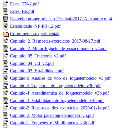
Estes_TN-2.pdf
Estes_B6.pdf
Estavel-com-perturbacao_Festival-2017_Alexandre.mp4
Estabilidade_NF-PR-12.pdf
Cd-numerico-experimental/
Capitulo_2_Respostas-exercicios_2017-08-17.pdf
Capitulo_2_Motor-foguete_de_espacomodelo_v4.pdf
Capitulo_05_Trajetoria_v2.pdf
Capitulo_04_Cd_v2.pdf
Capitulo_03_Estabilidade.pdf
Capitulo-6_Analise_de_voo_de_foguetemodelo_v3.pdf
Capitulo-5_Trajetoria_de_foguetemodelo_v3b.pdf
Capitulo-4_Aerodinamica_de_foguetemodelo_v3b.pdf
Capitulo-3_Estabilidade-de-foguetemodelo_v3b.pdf
Capitulo-2_Respostas_dos_exercicios_2020-01-14.pdf
Capitulo-2_Motor-para-foguetemodelo_v5.pdf
Capitulo-1_Foguetes_e_Minifoguetes_v3b.pdf