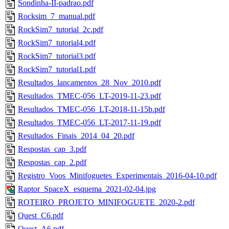
Sondinha-II-padrao.pdf
Rocksim_7_manual.pdf
RockSim7_tutorial_2c.pdf
RockSim7_tutorial4.pdf
RockSim7_tutorial3.pdf
RockSim7_tutorial1.pdf
Resultados_lancamentos_28_Nov_2010.pdf
Resultados_TMEC-056_LT-2019-11-23.pdf
Resultados_TMEC-056_LT-2018-11-15b.pdf
Resultados_TMEC-056_LT-2017-11-19.pdf
Resultados_Finais_2014_04_20.pdf
Respostas_cap_3.pdf
Respostas_cap_2.pdf
Registro_Voos_Minifoguetes_Experimentais_2016-04-10.pdf
Raptor_SpaceX_esquema_2021-02-04.jpg
ROTEIRO_PROJETO_MINIFOGUETE_2020-2.pdf
Quest_C6.pdf
Quest_A6.pdf