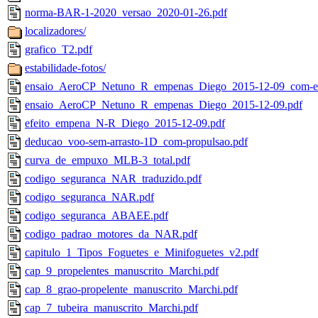
norma-BAR-1-2020_versao_2020-01-26.pdf
localizadores/
grafico_T2.pdf
estabilidade-fotos/
ensaio_AeroCP_Netuno_R_empenas_Diego_2015-12-09_com-e
ensaio_AeroCP_Netuno_R_empenas_Diego_2015-12-09.pdf
efeito_empena_N-R_Diego_2015-12-09.pdf
deducao_voo-sem-arrasto-1D_com-propulsao.pdf
curva_de_empuxo_MLB-3_total.pdf
codigo_seguranca_NAR_traduzido.pdf
codigo_seguranca_NAR.pdf
codigo_seguranca_ABAEE.pdf
codigo_padrao_motores_da_NAR.pdf
capitulo_1_Tipos_Foguetes_e_Minifoguetes_v2.pdf
cap_9_propelentes_manuscrito_Marchi.pdf
cap_8_grao-propelente_manuscrito_Marchi.pdf
cap_7_tubeira_manuscrito_Marchi.pdf