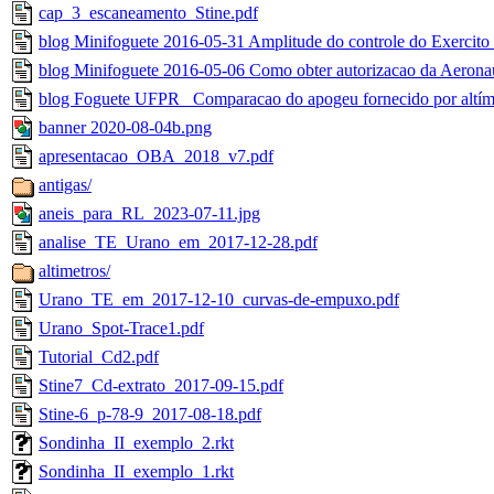
cap_3_escaneamento_Stine.pdf
blog Minifoguete 2016-05-31 Amplitude do controle do Exercito 
blog Minifoguete 2016-05-06 Como obter autorizacao da Aeronaut
blog Foguete UFPR_ Comparacao do apogeu fornecido por altím
banner 2020-08-04b.png
apresentacao_OBA_2018_v7.pdf
antigas/
aneis_para_RL_2023-07-11.jpg
analise_TE_Urano_em_2017-12-28.pdf
altimetros/
Urano_TE_em_2017-12-10_curvas-de-empuxo.pdf
Urano_Spot-Trace1.pdf
Tutorial_Cd2.pdf
Stine7_Cd-extrato_2017-09-15.pdf
Stine-6_p-78-9_2017-08-18.pdf
Sondinha_II_exemplo_2.rkt
Sondinha_II_exemplo_1.rkt