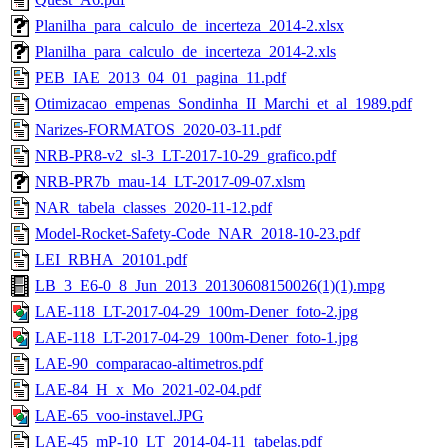
Planilha_para_calculo_de_incerteza_2014-2.xlsx
Planilha_para_calculo_de_incerteza_2014-2.xls
PEB_IAE_2013_04_01_pagina_11.pdf
Otimizacao_empenas_Sondinha_II_Marchi_et_al_1989.pdf
Narizes-FORMATOS_2020-03-11.pdf
NRB-PR8-v2_sl-3_LT-2017-10-29_grafico.pdf
NRB-PR7b_mau-14_LT-2017-09-07.xlsm
NAR_tabela_classes_2020-11-12.pdf
Model-Rocket-Safety-Code_NAR_2018-10-23.pdf
LEI_RBHA_20101.pdf
LB_3_E6-0_8_Jun_2013_20130608150026(1)(1).mpg
LAE-118_LT-2017-04-29_100m-Dener_foto-2.jpg
LAE-118_LT-2017-04-29_100m-Dener_foto-1.jpg
LAE-90_comparacao-altimetros.pdf
LAE-84_H_x_Mo_2021-02-04.pdf
LAE-65_voo-instavel.JPG
LAE-45_mP-10_LT_2014-04-11_tabelas.pdf