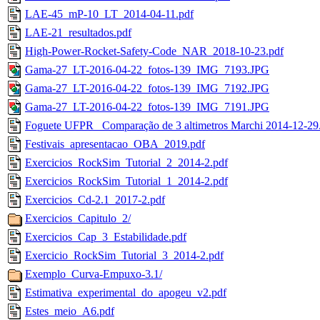
LAE-45_mP-10_LT_2014-04-11.pdf
LAE-21_resultados.pdf
High-Power-Rocket-Safety-Code_NAR_2018-10-23.pdf
Gama-27_LT-2016-04-22_fotos-139_IMG_7193.JPG
Gama-27_LT-2016-04-22_fotos-139_IMG_7192.JPG
Gama-27_LT-2016-04-22_fotos-139_IMG_7191.JPG
Foguete UFPR_ Comparação de 3 altimetros Marchi 2014-12-29
Festivais_apresentacao_OBA_2019.pdf
Exercicios_RockSim_Tutorial_2_2014-2.pdf
Exercicios_RockSim_Tutorial_1_2014-2.pdf
Exercicios_Cd-2.1_2017-2.pdf
Exercicios_Capitulo_2/
Exercicios_Cap_3_Estabilidade.pdf
Exercicio_RockSim_Tutorial_3_2014-2.pdf
Exemplo_Curva-Empuxo-3.1/
Estimativa_experimental_do_apogeu_v2.pdf
Estes_meio_A6.pdf