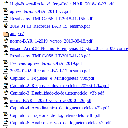
High-Power-Rocket-Safety-Code_NAR_2018-10-23.pdf
apresentacao_OBA_2018_v7.pdf
Resultados_TMEC-056_LT-2018-11-15b.pdf
2019-04-13_Recordes-BAR-15_resumo.pdf
antigas/
norma-BAR_1-2019_versao_2019-08-18.pdf
ensaio_AeroCP_Netuno_R_empenas_Diego_2015-12-09_com-e
Resultados_TMEC-056_LT-2019-11-23.pdf
Festivais_apresentacao_OBA_2019.pdf
2020-01-02_Recordes-BAR-17_resumo.pdf
Capitulo-1_Foguetes_e_Minifoguetes_v3b.pdf
Capitulo-2_Respostas_dos_exercicios_2020-01-14.pdf
Capitulo-3_Estabilidade-de-foguetemodelo_v3b.pdf
norma-BAR-1-2020_versao_2020-01-26.pdf
Capitulo-4_Aerodinamica_de_foguetemodelo_v3b.pdf
Capitulo-5_Trajetoria_de_foguetemodelo_v3b.pdf
Capitulo-6_Analise_de_voo_de_foguetemodelo_v3.pdf