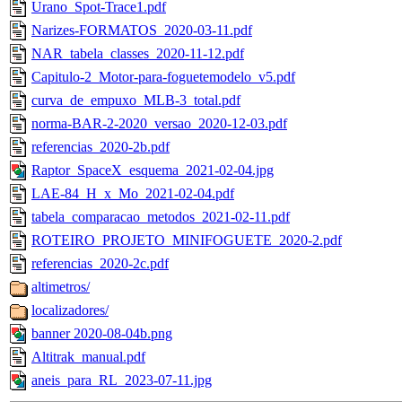
Urano_Spot-Trace1.pdf
Narizes-FORMATOS_2020-03-11.pdf
NAR_tabela_classes_2020-11-12.pdf
Capitulo-2_Motor-para-foguetemodelo_v5.pdf
curva_de_empuxo_MLB-3_total.pdf
norma-BAR-2-2020_versao_2020-12-03.pdf
referencias_2020-2b.pdf
Raptor_SpaceX_esquema_2021-02-04.jpg
LAE-84_H_x_Mo_2021-02-04.pdf
tabela_comparacao_metodos_2021-02-11.pdf
ROTEIRO_PROJETO_MINIFOGUETE_2020-2.pdf
referencias_2020-2c.pdf
altimetros/
localizadores/
banner 2020-08-04b.png
Altitrak_manual.pdf
aneis_para_RL_2023-07-11.jpg