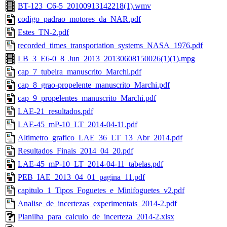
BT-123_C6-5_20100913142218(1).wmv
codigo_padrao_motores_da_NAR.pdf
Estes_TN-2.pdf
recorded_times_transportation_systems_NASA_1976.pdf
LB_3_E6-0_8_Jun_2013_20130608150026(1)(1).mpg
cap_7_tubeira_manuscrito_Marchi.pdf
cap_8_grao-propelente_manuscrito_Marchi.pdf
cap_9_propelentes_manuscrito_Marchi.pdf
LAE-21_resultados.pdf
LAE-45_mP-10_LT_2014-04-11.pdf
Altimetro_grafico_LAE_36_LT_13_Abr_2014.pdf
Resultados_Finais_2014_04_20.pdf
LAE-45_mP-10_LT_2014-04-11_tabelas.pdf
PEB_IAE_2013_04_01_pagina_11.pdf
capitulo_1_Tipos_Foguetes_e_Minifoguetes_v2.pdf
Analise_de_incertezas_experimentais_2014-2.pdf
Planilha_para_calculo_de_incerteza_2014-2.xlsx