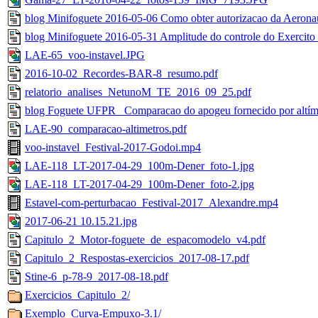
blog Minifoguete 2016-05-06 Como obter autorizacao da Aeronaut
blog Minifoguete 2016-05-31 Amplitude do controle do Exercito 
LAE-65_voo-instavel.JPG
2016-10-02_Recordes-BAR-8_resumo.pdf
relatorio_analises_NetunoM_TE_2016_09_25.pdf
blog Foguete UFPR_ Comparacao do apogeu fornecido por altím
LAE-90_comparacao-altimetros.pdf
voo-instavel_Festival-2017-Godoi.mp4
LAE-118_LT-2017-04-29_100m-Dener_foto-1.jpg
LAE-118_LT-2017-04-29_100m-Dener_foto-2.jpg
Estavel-com-perturbacao_Festival-2017_Alexandre.mp4
2017-06-21 10.15.21.jpg
Capitulo_2_Motor-foguete_de_espacomodelo_v4.pdf
Capitulo_2_Respostas-exercicios_2017-08-17.pdf
Stine-6_p-78-9_2017-08-18.pdf
Exercicios_Capitulo_2/
Exemplo_Curva-Empuxo-3.1/