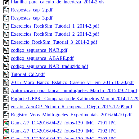
Planilha_para_calculo_de_incerteza_2014-2.xls
Respostas_cap_2.pdf
Respostas_cap_3.pdf
Exercicios_RockSim_Tutorial_1_2014-2.pdf
Exercicios_RockSim_Tutorial_2_2014-2.pdf
Exercicio_RockSim_Tutorial_3_2014-2.pdf
codigo_seguranca_NAR.pdf
codigo_seguranca_ABAEE.pdf
codigo_seguranca_NAR_traduzido.pdf
Tutorial_Cd2.pdf
2015_Moro_Banco_Estatico_Caseiro_v1_em_2015-10-20.pdf
Autorizacao_para_lancar_minifoguetes_Marchi_2015-09-21.pdf
Foguete UFPR_ Comparação de 3 altimetros Marchi 2014-12-29
ensaio_AeroCP_Netuno_R_empenas_Diego_2015-12-09.pdf
Registro_Voos_Minifoguetes_Experimentais_2016-04-10.pdf
Gama-27_LT-2016-04-22_fotos-139_IMG_7191.JPG
Gama-27_LT-2016-04-22_fotos-139_IMG_7192.JPG
Gama-27_LT-2016-04-22_fotos-139_IMG_7193.JPG