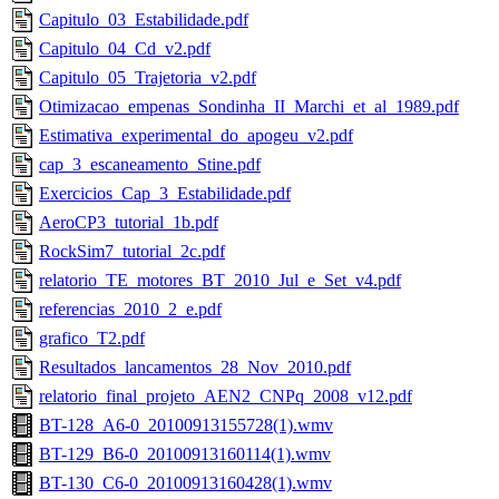
Capitulo_03_Estabilidade.pdf
Capitulo_04_Cd_v2.pdf
Capitulo_05_Trajetoria_v2.pdf
Otimizacao_empenas_Sondinha_II_Marchi_et_al_1989.pdf
Estimativa_experimental_do_apogeu_v2.pdf
cap_3_escaneamento_Stine.pdf
Exercicios_Cap_3_Estabilidade.pdf
AeroCP3_tutorial_1b.pdf
RockSim7_tutorial_2c.pdf
relatorio_TE_motores_BT_2010_Jul_e_Set_v4.pdf
referencias_2010_2_e.pdf
grafico_T2.pdf
Resultados_lancamentos_28_Nov_2010.pdf
relatorio_final_projeto_AEN2_CNPq_2008_v12.pdf
BT-128_A6-0_20100913155728(1).wmv
BT-129_B6-0_20100913160114(1).wmv
BT-130_C6-0_20100913160428(1).wmv