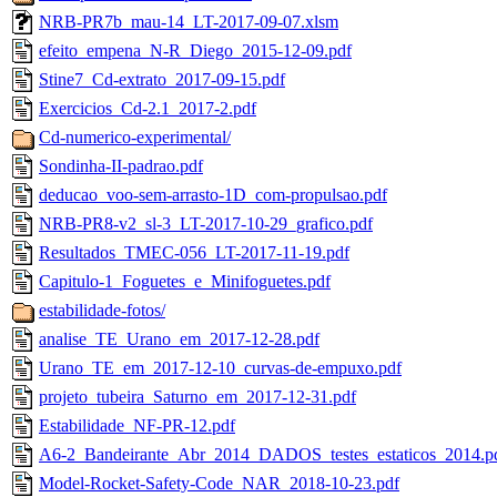
NRB-PR7b_mau-14_LT-2017-09-07.xlsm
efeito_empena_N-R_Diego_2015-12-09.pdf
Stine7_Cd-extrato_2017-09-15.pdf
Exercicios_Cd-2.1_2017-2.pdf
Cd-numerico-experimental/
Sondinha-II-padrao.pdf
deducao_voo-sem-arrasto-1D_com-propulsao.pdf
NRB-PR8-v2_sl-3_LT-2017-10-29_grafico.pdf
Resultados_TMEC-056_LT-2017-11-19.pdf
Capitulo-1_Foguetes_e_Minifoguetes.pdf
estabilidade-fotos/
analise_TE_Urano_em_2017-12-28.pdf
Urano_TE_em_2017-12-10_curvas-de-empuxo.pdf
projeto_tubeira_Saturno_em_2017-12-31.pdf
Estabilidade_NF-PR-12.pdf
A6-2_Bandeirante_Abr_2014_DADOS_testes_estaticos_2014.p
Model-Rocket-Safety-Code_NAR_2018-10-23.pdf