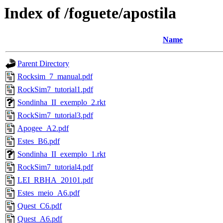
Index of /foguete/apostila
Name
Parent Directory
Rocksim_7_manual.pdf
RockSim7_tutorial1.pdf
Sondinha_II_exemplo_2.rkt
RockSim7_tutorial3.pdf
Apogee_A2.pdf
Estes_B6.pdf
Sondinha_II_exemplo_1.rkt
RockSim7_tutorial4.pdf
LEI_RBHA_20101.pdf
Estes_meio_A6.pdf
Quest_C6.pdf
Quest_A6.pdf