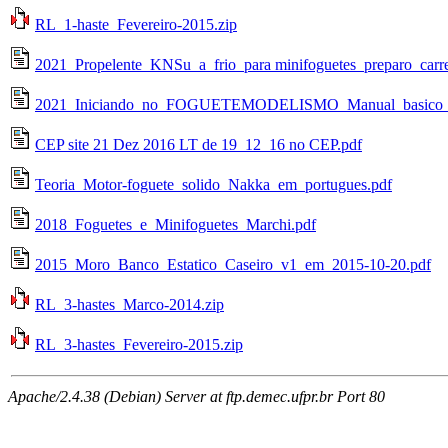
RL_1-haste_Fevereiro-2015.zip
2021_Propelente_KNSu_a_frio_para minifoguetes_preparo_car
2021_Iniciando_no_FOGUETEMODELISMO_Manual_basico_do
CEP site 21 Dez 2016 LT de 19_12_16 no CEP.pdf
Teoria_Motor-foguete_solido_Nakka_em_portugues.pdf
2018_Foguetes_e_Minifoguetes_Marchi.pdf
2015_Moro_Banco_Estatico_Caseiro_v1_em_2015-10-20.pdf
RL_3-hastes_Marco-2014.zip
RL_3-hastes_Fevereiro-2015.zip
Apache/2.4.38 (Debian) Server at ftp.demec.ufpr.br Port 80