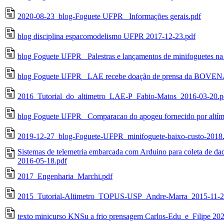
2020-08-23_blog-Foguete UFPR_ Informações gerais.pdf
blog disciplina espacomodelismo UFPR 2017-12-23.pdf
blog Foguete UFPR_ Palestras e lançamentos de minifoguetes 
blog Foguete UFPR_ LAE recebe doação de prensa da BOVEN
2016_Tutorial_do_altimetro_LAE-P_Fabio-Matos_2016-03-20.p
blog Foguete UFPR_ Comparacao do apogeu fornecido por altím
2019-12-27_blog-Foguete-UFPR_minifoguete-baixo-custo-2018
Sistemas de telemetria embarcada com Arduino para coleta de d
2016-05-18.pdf
2017_Engenharia_Marchi.pdf
2015_Tutorial-Altimetro_TOPUS-USP_Andre-Marra_2015-11-2
texto minicurso KNSu a frio prensagem Carlos-Edu_e_Filipe 20