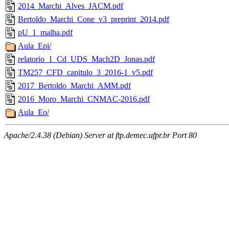
2014_Marchi_Alves_JACM.pdf
Bertoldo_Marchi_Cone_v3_preprint_2014.pdf
pU_1_malha.pdf
Aula_Epi/
relatorio_1_Cd_UDS_Mach2D_Jonas.pdf
TM257_CFD_capitulo_3_2016-1_v5.pdf
2017_Bertoldo_Marchi_AMM.pdf
2016_Moro_Marchi_CNMAC-2016.pdf
Aula_Eo/
Apache/2.4.38 (Debian) Server at ftp.demec.ufpr.br Port 80