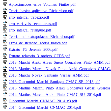
Aproximacoes_erros_Volumes_Finitos.pdf
Teoria_basica_aplicativo_Richardson.pdf
erro_integral_trapezio.pdf
erro_variaveis_secundarias.pdf
erro_integral_retangulo.pdf
Teoria_multiextrapolacao_Richardson.pdf
Erros_de_Iteracao_Teoria_basica.pdf
Extrato_TG_Jeremie_2006.pdf
Extrato_relatorio_3_projeto_CFD5.pdf
2013_Marchi_Araki_Alves_Suero_Goncalves_Pinto_AMM.pdf
2013_Martins_Marchi_Novak_Pinto_Araki_Goncalves_CMAC-
2013_Marchi_Novak_Santiago_Vargas_AMM.pdf
2013_Giacomini_Marchi_Santiago_CMAC-SE_2013.pdf
2013_Martins_Marchi_Pinto_Araki_Goncalves_Grossi_Guard
2014_Martins_Marchi_Araki_Pinto_CMAC-SU_2014.pdf
Giacomini_Marchi_CNMAC_2014_v3.pdf
2014_Giacomini_Marchi_CNMAC_2014.pdf