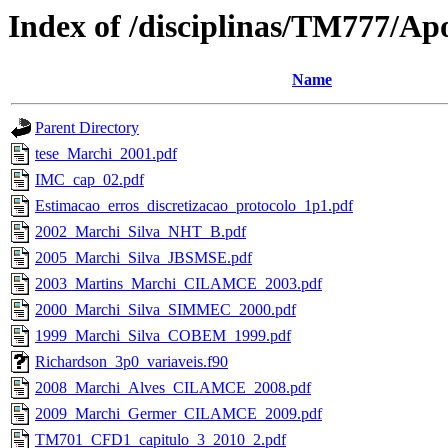
Index of /disciplinas/TM777/Apo
Name
Parent Directory
tese_Marchi_2001.pdf
IMC_cap_02.pdf
Estimacao_erros_discretizacao_protocolo_1p1.pdf
2002_Marchi_Silva_NHT_B.pdf
2005_Marchi_Silva_JBSMSE.pdf
2003_Martins_Marchi_CILAMCE_2003.pdf
2000_Marchi_Silva_SIMMEC_2000.pdf
1999_Marchi_Silva_COBEM_1999.pdf
Richardson_3p0_variaveis.f90
2008_Marchi_Alves_CILAMCE_2008.pdf
2009_Marchi_Germer_CILAMCE_2009.pdf
TM701_CFD1_capitulo_3_2010_2.pdf